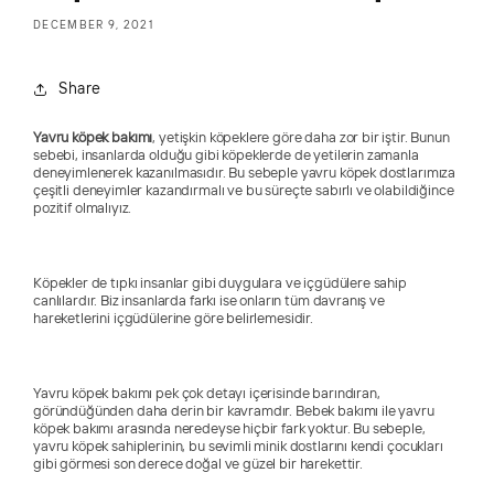
DECEMBER 9, 2021
Share
Yavru köpek bakımı
, yetişkin köpeklere göre daha zor bir iştir. Bunun
sebebi, insanlarda olduğu gibi köpeklerde de yetilerin zamanla
deneyimlenerek kazanılmasıdır. Bu sebeple yavru köpek dostlarımıza
çeşitli deneyimler kazandırmalı ve bu süreçte sabırlı ve olabildiğince
pozitif olmalıyız.
Köpekler de tıpkı insanlar gibi duygulara ve içgüdülere sahip
canlılardır. Biz insanlarda farkı ise onların tüm davranış ve
hareketlerini içgüdülerine göre belirlemesidir.
Yavru köpek bakımı pek çok detayı içerisinde barındıran,
göründüğünden daha derin bir kavramdır. Bebek bakımı ile yavru
köpek bakımı arasında neredeyse hiçbir fark yoktur. Bu sebeple,
yavru köpek sahiplerinin, bu sevimli minik dostlarını kendi çocukları
gibi görmesi son derece doğal ve güzel bir harekettir.