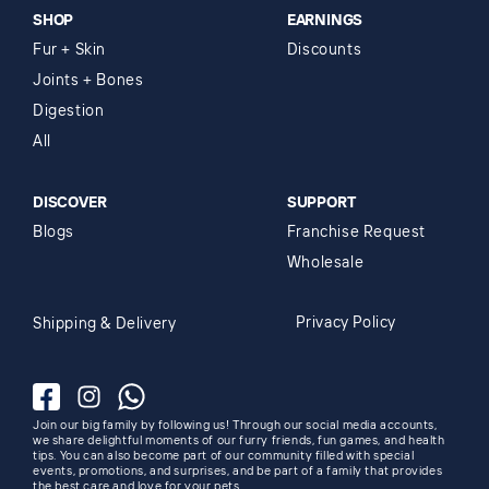
SHOP
EARNINGS
Fur + Skin
Discounts
Joints + Bones
Digestion
All
DISCOVER
SUPPORT
Blogs
Franchise Request
Wholesale
Privacy Policy
Shipping & Delivery
Facebook
Instagram
Whatsapp
Join our big family by following us! Through our social media accounts,
we share delightful moments of our furry friends, fun games, and health
tips. You can also become part of our community filled with special
events, promotions, and surprises, and be part of a family that provides
the best care and love for your pets.